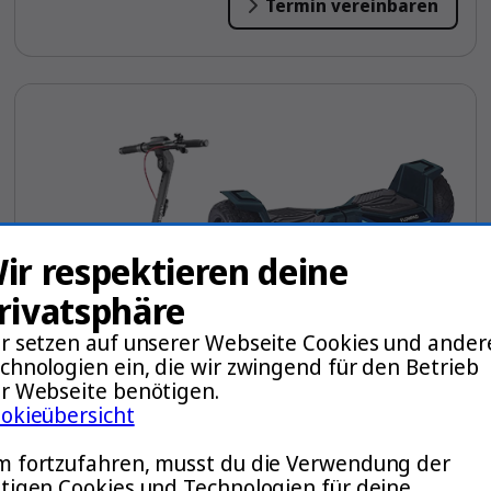
Termin vereinbaren
ir respektieren deine
rivatsphäre
r setzen auf unserer Webseite Cookies und ander
chnologien ein, die wir zwingend für den Betrieb
r Webseite benötigen.
okieübersicht
 fortzufahren, musst du die Verwendung der
Beratung für Freizeit und Sport
tigen Cookies und Technologien für deine