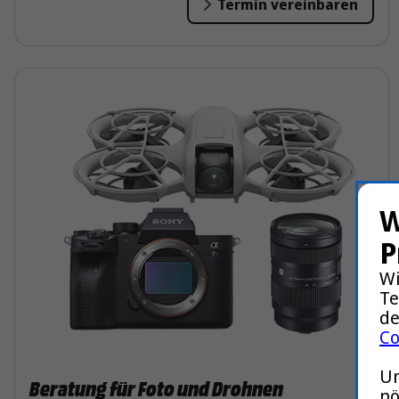
Termin vereinbaren
W
P
Wi
Te
de
Co
Um
Beratung für Foto und Drohnen
nö